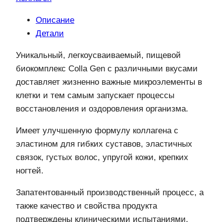
баночки
Описание
500
Детали
гр
на
Уникальный, легкоусваиваемый, пищевой
выбор
биокомплекс Colla Gen с различными вкусами
доставляет жизненно важные микроэлементы в
клетки и тем самым запускает процессы
восстановления и оздоровления организма.
Имеет улучшенную формулу коллагена с
эластином для гибких суставов, эластичных
связок, густых волос, упругой кожи, крепких
ногтей.
Запатентованный производственный процесс, а
также качество и свойства продукта
подтверждены клиническими испытаниями,