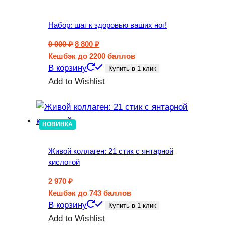
Набор: шаг к здоровью ваших ног!
Первоначальная
Текущая
9 900
₽
8 800
₽
цена
цена:
Кешбэк
до 2200 баллов
составляла
8
В корзину
Купить в 1 клик
9
800 ₽.
Add to Wishlist
900 ₽.
НОВИНКА
Живой коллаген: 21 стик с янтарной
кислотой
2 970
₽
Кешбэк
до 743 баллов
В корзину
Купить в 1 клик
Add to Wishlist