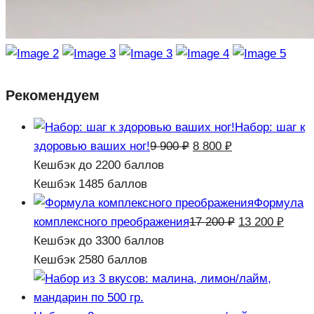
Рекомендуем
Набор: шаг к
Первоначальная
Текущая
здоровью ваших ног!
9 900
₽
8 800
₽
цена
цена:
Кешбэк
до 2200 баллов
составляла
8
Кешбэк
1485 баллов
9
800 ₽.
Формула
900 ₽.
Первоначаль
Теку
комплексного преображения
17 200
₽
13 200
₽
цена
цена:
Кешбэк
до 3300 баллов
составляла
13
Кешбэк
2580 баллов
17
200 ₽
200 ₽.