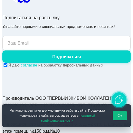
Подписаться на рассылку
Узнавайте первыми о специальных предложениях и новинках!
Подписаться
Я даю
согласие
на обработку персональных данных
Производитель ООО "ПЕРВЫЙ ЖИВОЙ КОЛЛАГЕН", ИНН:
9731092194, ОГРН: 1227700256585, КПП: 773101001
Мы используем куки для улучшения работы сайта. Продолжая
Ок
использовать сайт, вы соглашаетесь с
политикой
Юридический адрес: 121205, город Москва, тер Сколково
конфиденциальности
Инновационного Центра, Большой б-р, д. 42 стр. 1, цокольный
этаж помещ. №156 р.м.№10