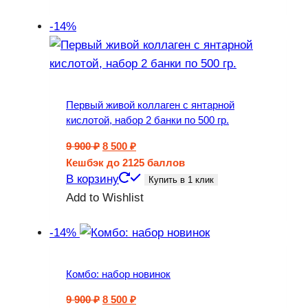
-14%
Первый живой коллаген с янтарной
кислотой, набор 2 банки по 500 гр.
Первоначальная
Текущая
9 900
₽
8 500
₽
цена
цена:
Кешбэк
до 2125 баллов
составляла
8
В корзину
Купить в 1 клик
9
500 ₽.
Add to Wishlist
900 ₽.
-14%
Комбо: набор новинок
Первоначальная
Текущая
9 900
₽
8 500
₽