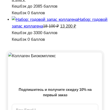
цена
цена:
Кешбэк
до 2085 баллов
составляла
8
Кешбэк
0 баллов
9
340 ₽.
Набор: годовой
240 ₽.
Первоначальная
Текущая
запас коллагена
18 100
₽
13 200
₽
цена
цена:
Кешбэк
до 3300 баллов
составляла
13
Кешбэк
0 баллов
18
200 ₽.
100 ₽.
Подпишитесь и получите скидку 10% на
первый заказ