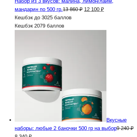
Набор из 3 вкусов: малина, лимон/лайм,
Первоначальная
Текущая
мандарин по 500 гр.
13 860
₽
12 100
₽
цена
цена:
Кешбэк
до 3025 баллов
составляла
12
Кешбэк
2079 баллов
13
100 ₽.
860 ₽.
Вкусные
наборы: любые 2 баночки 500 гр на выбор
9 240
₽
Первоначальная
Текущая
8 340
₽