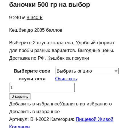
баночки 500 гр на выбор
Первоначальная
Текущая
9 240
₽
8 340
₽
цена
цена:
Кешбэк
до 2085 баллов
составляла
8
9
340 ₽.
Выберите 2 вкуса коллагена. Удобный формат
240 ₽.
для пробы разных вариантов. Выгодные цены.
Доставка по РФ. Кэшбек за покупки
Выберите свои
вкусы лета
Очистить
Количество
товара
В корзину
Вкусные
Добавить в избранное
Удалить из избранного
наборы:
Добавить в избранное
любые
Артикул:
ВН-2002
Категория:
Пищевой Живой
2
Коллаген