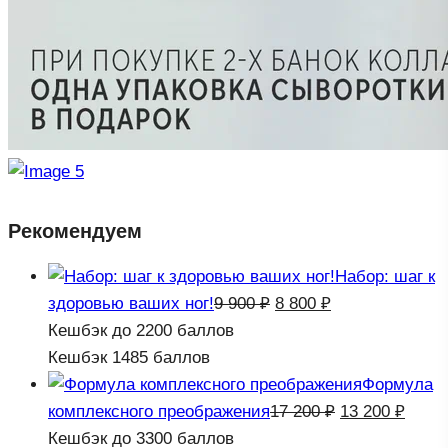
Рекомендуем
Набор: шаг к
Первоначальная
Текущая
здоровью ваших ног!
9 900
₽
8 800
₽
цена
цена:
Кешбэк
до 2200 баллов
составляла
8
Кешбэк
1485 баллов
9
800 ₽.
Формула
900 ₽.
Первоначаль
Теку
комплексного преображения
17 200
₽
13 200
₽
цена
цена:
Кешбэк
до 3300 баллов