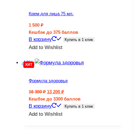
Крем для лица 75 мл.
1 500
₽
Кешбэк
до 375 баллов
В корзину
Купить в 1 клик
Add to Wishlist
-19%
ХИТ
Формула здоровья
Первоначальная
Текущая
16 300
₽
13 200
₽
цена
цена:
Кешбэк
до 3300 баллов
составляла
13
В корзину
Купить в 1 клик
16
200 ₽.
Add to Wishlist
300 ₽.