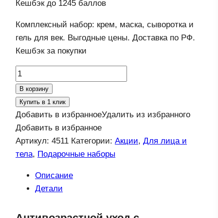
Кешбэк
до 1245 баллов
составляла
4
6
980 ₽.
Комплексный набор: крем, маска, сыворотка и
000 ₽.
гель для век. Выгодные цены. Доставка по РФ.
Кешбэк за покупки
Количество
товара
В корзину
Набор:
Купить в 1 клик
молодость
Добавить в избранное
Удалить из избранного
кожи
Добавить в избранное
в
Артикул:
4511
Категории:
Акции
,
Для лица и
подарочной
тела
,
Подарочные наборы
упаковке
Описание
Детали
Антивозрастной уход с